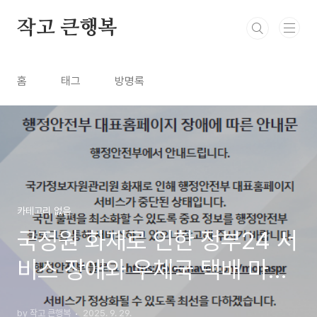
본문 바로가기
작고 큰행복
홈
태그
방명록
카테고리 없음
국정원 화재로 인한 정부24 서
비스 장애와 우체국 택배 마비,
무슨 일이?
by 작고 큰행복
2025. 9. 29.