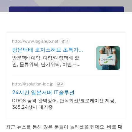
http://www.logishub.net
광고
방문택배 로지스허브 초특가
방문택배
방문택배예약, 다량/대량택배 할
인, 물류위탁, 단기위탁, 이벤트발
송, 택배발송대행 택배계약, 사업
자택배 개시
http://itsolution-idc.jp
광고
24시간 일본서버 IT솔루션
DDOS 공격 완벽방어. 단독회선/코로케이션 제공,
365.24상시 대기중
최근 뉴스를 통해 많은 분들이 놀라셨을 텐데요. 바로
대